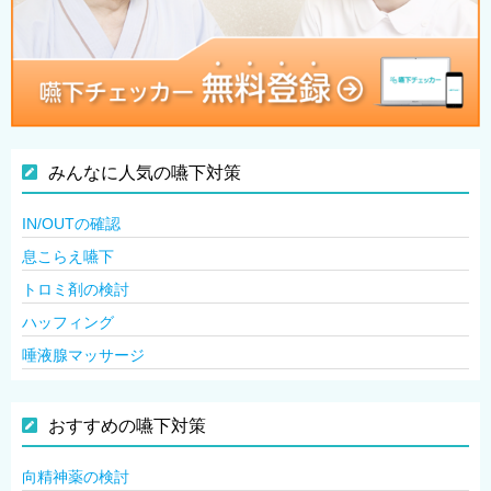
みんなに人気の嚥下対策
IN/OUTの確認
息こらえ嚥下
トロミ剤の検討
ハッフィング
唾液腺マッサージ
おすすめの嚥下対策
向精神薬の検討