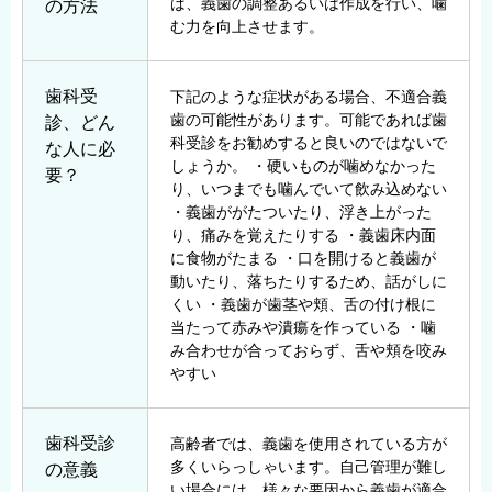
ば、義歯の調整あるいは作成を行い、噛
の方法
む力を向上させます。
歯科受
下記のような症状がある場合、不適合義
歯の可能性があります。可能であれば歯
診、どん
科受診をお勧めすると良いのではないで
な人に必
しょうか。
・硬いものが噛めなかった
要？
り、いつまでも噛んでいて飲み込めない
・義歯ががたついたり、浮き上がった
り、痛みを覚えたりする
・義歯床内面
に食物がたまる
・口を開けると義歯が
動いたり、落ちたりするため、話がしに
くい
・義歯が歯茎や頬、舌の付け根に
当たって赤みや潰瘍を作っている
・噛
み合わせが合っておらず、舌や頬を咬み
やすい
歯科受診
高齢者では、義歯を使用されている方が
多くいらっしゃいます。自己管理が難し
の意義
い場合には、様々な要因から義歯が適合