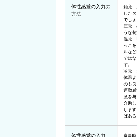
体性感覚の入力の
触覚 
したタ
方法
でしょ
圧覚 
うな刺
温覚 
っこを
ルなど
ではな
す。
冷覚 
体温よ
のも良
運動感
激を与
介助し
します
ばある
体性感覚の入力、
食事時