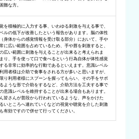
困難な方。
覚を積極的に入力する事、いわゆる刺激を与える事で、
ベルの低下が改善したという報告があります。脳の体性
（身体からの感覚情報を受け取る部分）において、手や
常に広い範囲を占めているため、手や唇を刺激すると、
の広い範囲に刺激を与えることが出来ると考えられま
まり、手を使って口で食べるという行為自体が体性感覚
する非常に効率的な行動であるといえます。意識レベル
利用者様は介助で食事をされる方が多いと思いますが、
限り利用者様にスプーンを握ってもらい、その手をサポ
るような形で介助をするなど、介助方法を工夫する事で
の意識レベルを維持することが出来る場合もあります。
ん皆さんが普段から行われているような、声をかけた
るいところへ連れていくなどの視覚や聴覚を介した刺激
も有効ですので併せて行ってください。