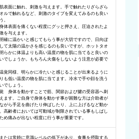
肌表面に触れ、刺激を与えます。手で触れたりざらざら
オルで触れるなど、刺激のタイプを変えてみるのも良い
う。
身体表面を痛くない程度にグッと押さえ、圧迫されたよ
激を与えます。
明確に温かいと感じてもらう事が大切ですので、日向ぼ
して太陽の温かさを感じるのも良いですが、ホットタオ
明らかに体温よりも高い温度の物を肌に当てると良いの
いでしょうか。もちろん火傷をしないよう注意が必要で
温覚同様、明らかに冷たいと感じることが出来るように
りも低い温度の物を肌に当てます。冷水で手や顔を洗う
いでしょう。
覚 身体を動かすことで筋、関節および腱の受容器へ刺
えます。ご自身で身体を動かす事が困難な方は介助者が
ながら手足を曲げたり伸ばしたり、上に上げるなど動か
。高齢者においては可動域が制限されている事もしばし
ため痛みが出ない程度に行う事が重要です。
または常時に意識レベルの低下があり、食事を摂取する