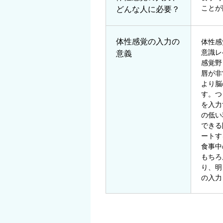
ことが
どんな人に必要？
体性感覚の入力の
体性感
意識レ
意義
感覚野
唇が非
より脳
す。つ
を入力
の低い
できる
ートす
食事中
もちろ
り、明
の入力